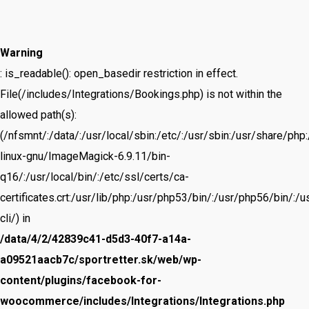
Warning
: is_readable(): open_basedir restriction in effect.
File(/includes/Integrations/Bookings.php) is not within the
allowed path(s):
(/nfsmnt/:/data/:/usr/local/sbin:/etc/:/usr/sbin:/usr/share/ph
linux-gnu/ImageMagick-6.9.11/bin-
q16/:/usr/local/bin/:/etc/ssl/certs/ca-
certificates.crt:/usr/lib/php:/usr/php53/bin/:/usr/php56/bin/
cli/) in
/data/4/2/42839c41-d5d3-40f7-a14a-
a09521aacb7c/sportretter.sk/web/wp-
content/plugins/facebook-for-
woocommerce/includes/Integrations/Integrations.php