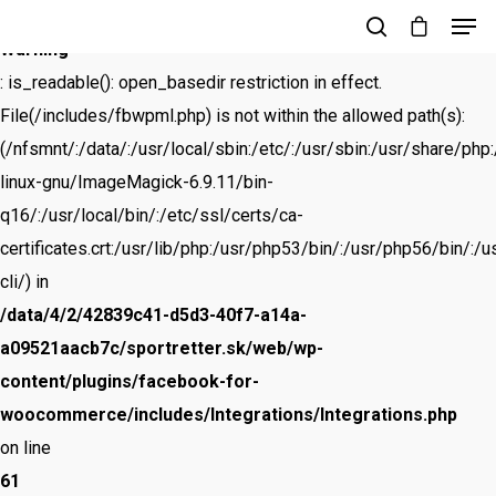
Warning
: is_readable(): open_basedir restriction in effect.
File(/includes/fbwpml.php) is not within the allowed path(s):
Stlačením klávesu Enter vyhľadajte alebo
klávesom ESC zavrite
(/nfsmnt/:/data/:/usr/local/sbin:/etc/:/usr/sbin:/usr/share/ph
linux-gnu/ImageMagick-6.9.11/bin-
q16/:/usr/local/bin/:/etc/ssl/certs/ca-
certificates.crt:/usr/lib/php:/usr/php53/bin/:/usr/php56/bin/
cli/) in
/data/4/2/42839c41-d5d3-40f7-a14a-
a09521aacb7c/sportretter.sk/web/wp-
content/plugins/facebook-for-
woocommerce/includes/Integrations/Integrations.php
on line
61