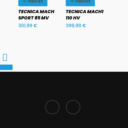
Náhľad
Náhľad
Vaky Na Zjazdové Ly
TECNICA MACH
TECNICA MACH1
Vaky Na Topánky A 
SPORT 85 MV
110 HV
301,99
€
399,99
€
Zjazdové Viazanie A
Batohy A Tašky
Príslušenstvo
Share