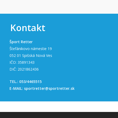
Kontakt
Šport Retter
Štefánikovo námestie 19
052 01 Spišská Nová Ves
IČO: 35891343
Skiservis
DIČ: 2021862436
Zjazdové lyžovani
TEL.:
053/4465515
E-MAIL:
sportretter@sportretter.sk
Bežecké lyžovanie
Zjazdové lyže
Zjazdové palice
Skialpinizmus
Bežecké lyže
Zjazdové topánky
Bežecké palice
Snowboarding
Skialpinistické lyže