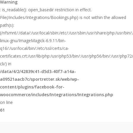
Warning
: is_readable(): open_basedir restriction in effect.
File(/includes/Integrations/Bookings.php) is not within the allowed
path(s):
(/nfsmnt/:/data/:/usr/local/sbin:/etc/:/usr/sbin:/usr/share/php:/usr/b
linux-gnu/ImageMagick-6.9.11/bin-
q16/:/usr/local/bin/:/etc/ssl/certs/ca-
certificates.crt:/usr/lib/php:/usr/php53/bin/:/usr/php56/bin/:/usr/php
cli/) in
/data/4/2/42839c41-d5d3-40f7-a14a-
a09521aacb7c/sportretter.sk/web/wp-
content/plugins/facebook-for-
woocommerce/includes/Integrations/Integrations.php
on line
61