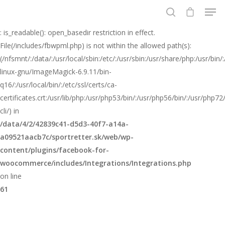
Warning
: is_readable(): open_basedir restriction in effect.
File(/includes/fbwpml.php) is not within the allowed path(s):
Stlačením klávesu Enter vyhľadajte alebo
(/nfsmnt/:/data/:/usr/local/sbin:/etc/:/usr/sbin:/usr/share/php:/usr/b
klávesom ESC zavrite
linux-gnu/ImageMagick-6.9.11/bin-
q16/:/usr/local/bin/:/etc/ssl/certs/ca-
certificates.crt:/usr/lib/php:/usr/php53/bin/:/usr/php56/bin/:/usr/php
cli/) in
/data/4/2/42839c41-d5d3-40f7-a14a-
a09521aacb7c/sportretter.sk/web/wp-
content/plugins/facebook-for-
woocommerce/includes/Integrations/Integrations.php
on line
61