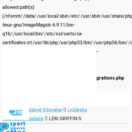
allowed path(s):
(/nfsmnt/:/data/:/usr/local/sbin:/etc/:/usr/sbin:/usr/share/
linux-gnu/ImageMagick-6.9.11/bin-
q16/:/usr/local/bin/:/etc/ssl/certs/ca-
certificates.crt:/usr/lib/php:/usr/php53/bin/:/usr/php56/bin
cli/) in
/data/4/2/42839c41-d5d3-40f7-a14a-
a09521aacb7c/sportretter.sk/web/wp-
content/plugins/facebook-for-
woocommerce/includes/Integrations/Integrations.php
on line
61
Domov
Zjazdové lyžovanie
Lyžiarske
rukavice a vysúšače
LEKI GRIFFIN S