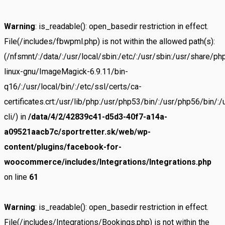
Warning
: is_readable(): open_basedir restriction in effect.
File(/includes/fbwpml.php) is not within the allowed path(s):
(/nfsmnt/:/data/:/usr/local/sbin:/etc/:/usr/sbin:/usr/share/
linux-gnu/ImageMagick-6.9.11/bin-
q16/:/usr/local/bin/:/etc/ssl/certs/ca-
certificates.crt:/usr/lib/php:/usr/php53/bin/:/usr/php56/bin
cli/) in
/data/4/2/42839c41-d5d3-40f7-a14a-
a09521aacb7c/sportretter.sk/web/wp-
content/plugins/facebook-for-
woocommerce/includes/Integrations/Integrations.php
on line
61
Warning
: is_readable(): open_basedir restriction in effect.
File(/includes/Integrations/Bookings.php) is not within the