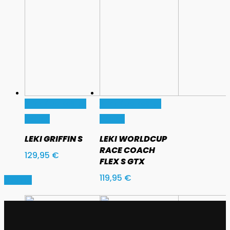
Pridať Do Košíka
Pridať Do Košíka
Náhľad
Náhľad
LEKI GRIFFIN S
LEKI WORLDCUP
RACE COACH
129,95
€
FLEX S GTX
119,95
€
Share