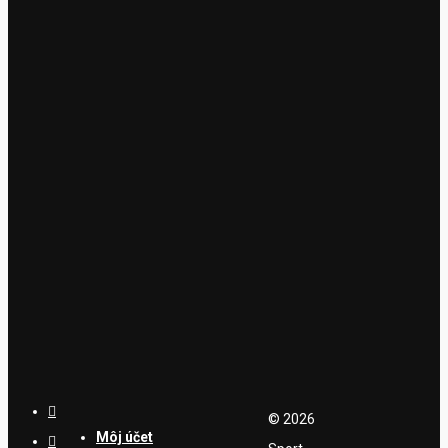
Pridať Do Košíka
Pridať Do Košíka
Náhľad
Náhľad
LEKI GRIFFIN S
LEKI LIGHTNING
3D
129,95
€
129,95
€
© 2026
Môj účet